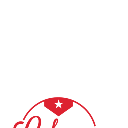
SPOZNAJMO SE
Pogosta vprašanja in odgovori
Ali se moram prijaviti pred prvim obiskom?
Kaj naj oblečem in obujem na prvo uro?
Ali potrebujem partnerja za vpis v tečaj salse?
Kako poteka plačilo?
Kaj se zgodi, če manjkam na uri?