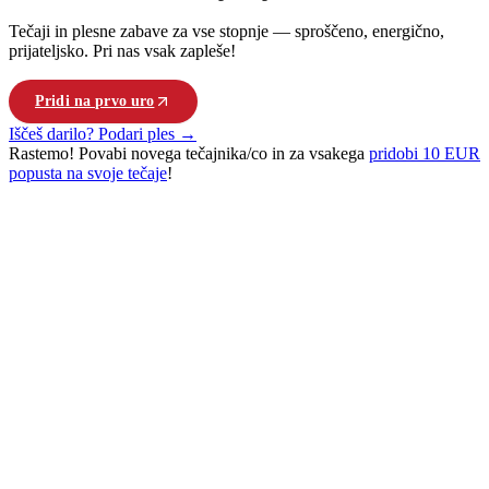
Tečaji in plesne zabave za vse stopnje — sproščeno, energično,
prijateljsko. Pri nas vsak zapleše!
Pridi na prvo uro
Poglej vse tečaje
Iščeš darilo? Podari ples →
Rastemo!
Povabi novega tečajnika/co in za vsakega
pridobi 10 EUR
popusta na svoje tečaje
!
PLEŠI. POVEŽI SE. ŽIVI.
Pri nas se Ljubljana giblje po kubansko