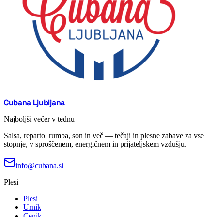
Cubana Ljubljana
Najboljši večer v tednu
Salsa, reparto, rumba, son in več — tečaji in plesne zabave za vse
stopnje, v sproščenem, energičnem in prijateljskem vzdušju.
info@cubana.si
Plesi
Plesi
Urnik
Cenik