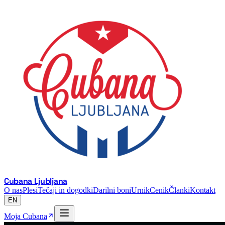
Cubana Ljubljana
O nas
Plesi
Tečaji in dogodki
Darilni boni
Urnik
Cenik
Članki
Kontakt
EN
Moja Cubana