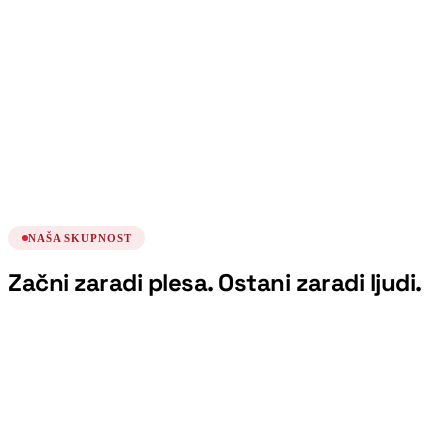
Kubanske kombinacije
Plesni tečaj
ponedeljek, 17. avgust
19:00
Nadaljevanje intenzivnega začetnega tečaja
salse
Plesni tečaj
ponedeljek, 24. avgust
19:00
NAŠA SKUPNOST
Začni zaradi plesa. Ostani zaradi ljudi.
“
Vedno sem rekel, da nisem za ples. Učitelji
so me prepričali v nasprotno - s humorjem
in brez pritiska. Če plešem jaz, lahko vsak.