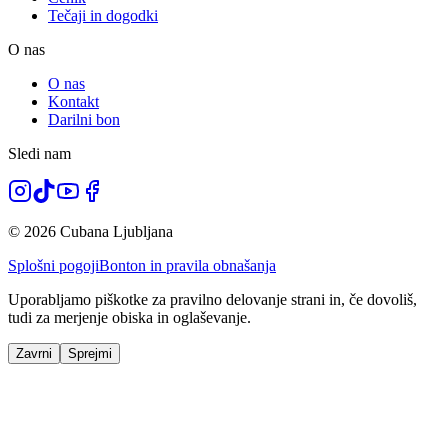
Tečaji in dogodki
O nas
O nas
Kontakt
Darilni bon
Sledi nam
© 2026 Cubana Ljubljana
Splošni pogoji
Bonton in pravila obnašanja
Uporabljamo piškotke za pravilno delovanje strani in, če dovoliš,
tudi za merjenje obiska in oglaševanje.
Zavrni
Sprejmi