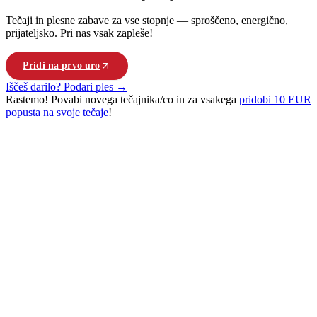
Tečaji in plesne zabave za vse stopnje — sproščeno, energično,
prijateljsko. Pri nas vsak zapleše!
Pridi na prvo uro
Poglej vse tečaje
Iščeš darilo? Podari ples →
Rastemo!
Povabi novega tečajnika/co in za vsakega
pridobi 10 EUR
popusta na svoje tečaje
!
PLEŠI. POVEŽI SE. ŽIVI.
Pri nas se Ljubljana giblje po kubansko