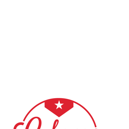
SPOZNAJMO SE
Pogosta vprašanja in odgovori
Ali se moram prijaviti pred prvim obiskom?
Kaj naj oblečem in obujem na prvo uro?
Ali potrebujem partnerja za vpis v tečaj salse?
Kako poteka plačilo?
Kaj se zgodi, če manjkam na uri?