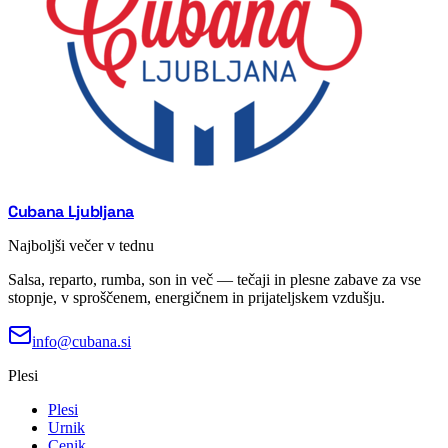
Cubana Ljubljana
Najboljši večer v tednu
Salsa, reparto, rumba, son in več — tečaji in plesne zabave za vse
stopnje, v sproščenem, energičnem in prijateljskem vzdušju.
info@cubana.si
Plesi
Plesi
Urnik
Cenik