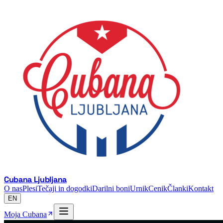
Cubana Ljubljana
O nas
Plesi
Tečaji in dogodki
Darilni boni
Urnik
Cenik
Članki
Kontakt
EN
Moja Cubana