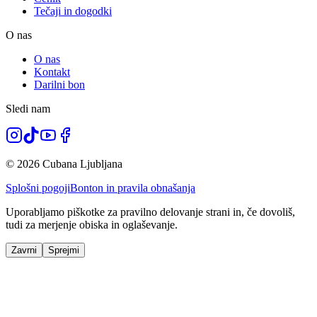
Tečaji in dogodki
O nas
O nas
Kontakt
Darilni bon
Sledi nam
© 2026 Cubana Ljubljana
Splošni pogoji
Bonton in pravila obnašanja
Uporabljamo piškotke za pravilno delovanje strani in, če dovoliš,
tudi za merjenje obiska in oglaševanje.
Zavrni
Sprejmi