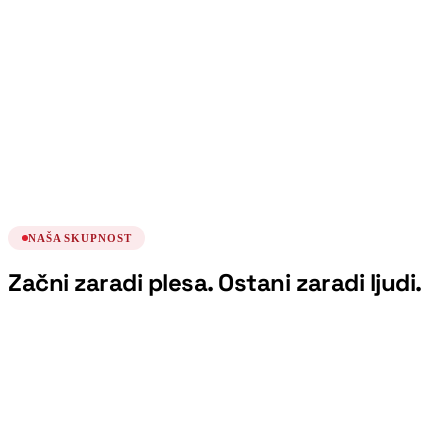
Kubanske kombinacije
Plesni tečaj
ponedeljek, 17. avgust
19:00
Nadaljevanje intenzivnega začetnega tečaja
salse
Plesni tečaj
ponedeljek, 24. avgust
19:00
NAŠA SKUPNOST
Začni zaradi plesa. Ostani zaradi ljudi.
“
Vedno sem rekel, da nisem za ples. Učitelji
so me prepričali v nasprotno - s humorjem
in brez pritiska. Če plešem jaz, lahko vsak.