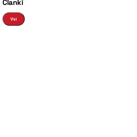
Članki
Vsi
Ples
Glasba
Zgodovina