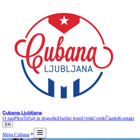
Cubana Ljubljana
O nas
Plesi
Tečaji in dogodki
Darilni boni
Urnik
Cenik
Članki
Kontakt
EN
Moja Cubana