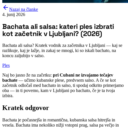
Nazaj na članke
4. junij 2026
Bachata ali salsa: kateri ples izbrati
kot začetnik v Ljubljani? (2026)
Bachata ali salsa? Kratek vodnik za začetnika v Ljubljani — kaj se
razlikuje, kaj je lažje, in zakaj se mnogi, ki so iskali bachato, na
koncu zaljubijo v salso.
Ples
Naj bo jasno že na začetku:
pri Cubani ne izvajamo tečajev
bachate
— učimo kubanske plese, predvsem salso. A če se kot
začetnik odločaš med bachato in salso, ti spodaj odkrito primerjamo
oba — in ti povemo, kam v Ljubljani po bachato, če je ta tvoja
izbira.
Kratek odgovor
Bachata je počasnejša in romantična, kubanska salsa hitrejša in
vesela. Bachata ima nekoliko nižji vstopni prag, salsa pa večjo in