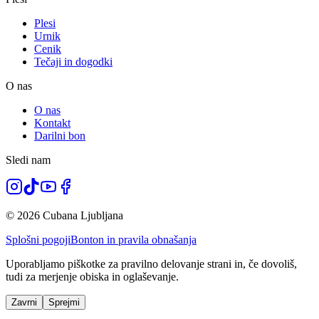
Plesi
Urnik
Cenik
Tečaji in dogodki
O nas
O nas
Kontakt
Darilni bon
Sledi nam
© 2026 Cubana Ljubljana
Splošni pogoji
Bonton in pravila obnašanja
Uporabljamo piškotke za pravilno delovanje strani in, če dovoliš,
tudi za merjenje obiska in oglaševanje.
Zavrni
Sprejmi