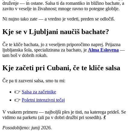
druženje — in ostane. Salsa ti da romantiko in bližino bachate, a
zavito v veselje in živahnost; mnoge ravno to potegne globlje.
Ni nujno tako zate — a vredno je vedeti, preden se odločiš.
Kje se v Ljubljani naučiš bachate?
Če te kliče bachata, jo z veseljem priporočimo naprej. Prijazna
ljubljanska šola, specializirana za bachato, je
Alma Eslovena
—
tam boš v dobrih rokah.
Kje začeti pri Cubani, če te kliče salsa
Če pa ti zazveni salsa, smo tu mi:
👉
Salsa za začetnike
👉
Poletni intenzivni tečaj
V vsakem primeru — najboljši ples je tisti, na katerega prideš. Se
vidimo na parketu (ali pa v dobri družbi pri sosedih). 💃
Posodobljeno: junij 2026.