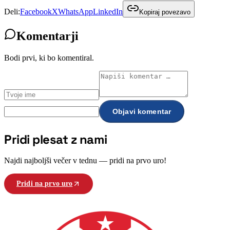
Deli:
Facebook
X
WhatsApp
LinkedIn
Kopiraj povezavo
Komentarji
Bodi prvi, ki bo komentiral.
Objavi komentar
Pridi plesat z nami
Najdi najboljši večer v tednu — pridi na prvo uro!
Pridi na prvo uro