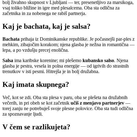
bolj živahno skupnost v Ljubljani — ter, presenetljivo za marsikoga,
vsaj toliko bližine in igre med plesalcema. Oba sta odlična za
začetnika in za nobenega ne rabiš partnerja.
Kaj je bachata, kaj je salsa?
Bachata
prihaja iz Dominikanske republike. Je počasnejši par-ples z
mehkim, zibajočim korakom; njena glasba je nežna in romantična —
lepa, a po vzdušju precej enolična.
Salsa
ima karibske korenine; mi plešemo
kubansko salso
. Njena
glasba je pestra, vesela in polna energije — od igrivih do strastnih
trenutkov v isti pesmi. Hitrejša je in bolj družabna.
Kaj imata skupnega?
Več, kot se zdi. Oba sta plesa v paru, oba se plešeta na družabnih
večerih, in pri obeh se kot začetnik
učiš z menjavo partnerjev
—
torej zanju ne potrebuješ svoje plesne polovice. Oba sta tudi odlična
za spoznavanje ljudi.
V čem se razlikujeta?