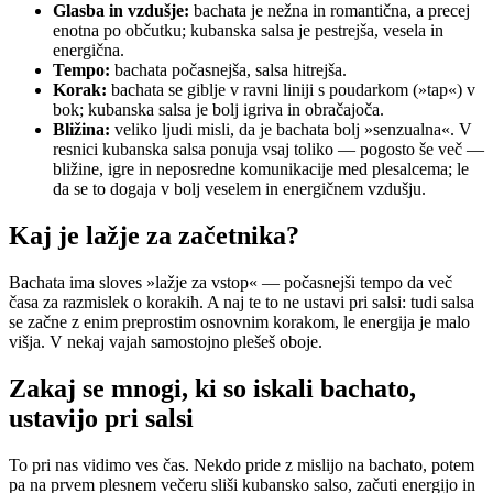
Glasba in vzdušje:
bachata je nežna in romantična, a precej
enotna po občutku; kubanska salsa je pestrejša, vesela in
energična.
Tempo:
bachata počasnejša, salsa hitrejša.
Korak:
bachata se giblje v ravni liniji s poudarkom (»tap«) v
bok; kubanska salsa je bolj igriva in obračajoča.
Bližina:
veliko ljudi misli, da je bachata bolj »senzualna«. V
resnici kubanska salsa ponuja vsaj toliko — pogosto še več —
bližine, igre in neposredne komunikacije med plesalcema; le
da se to dogaja v bolj veselem in energičnem vzdušju.
Kaj je lažje za začetnika?
Bachata ima sloves »lažje za vstop« — počasnejši tempo da več
časa za razmislek o korakih. A naj te to ne ustavi pri salsi: tudi salsa
se začne z enim preprostim osnovnim korakom, le energija je malo
višja. V nekaj vajah samostojno plešeš oboje.
Zakaj se mnogi, ki so iskali bachato,
ustavijo pri salsi
To pri nas vidimo ves čas. Nekdo pride z mislijo na bachato, potem
pa na prvem plesnem večeru sliši kubansko salso, začuti energijo in