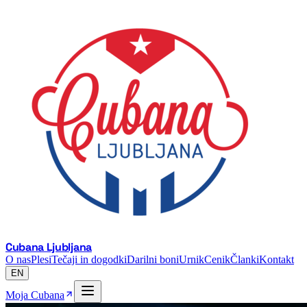
Cubana Ljubljana
O nas
Plesi
Tečaji in dogodki
Darilni boni
Urnik
Cenik
Članki
Kontakt
EN
Moja Cubana