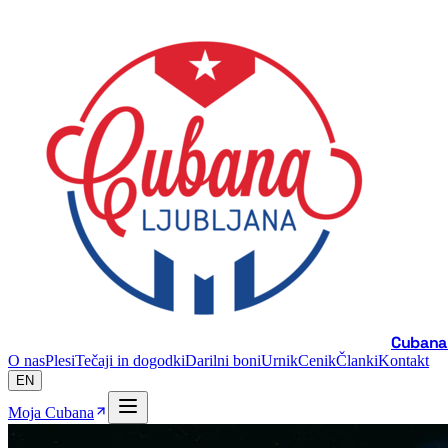
Cubana 
O nas
Plesi
Tečaji in dogodki
Darilni boni
Urnik
Cenik
Članki
Kontakt
EN
Moja Cubana