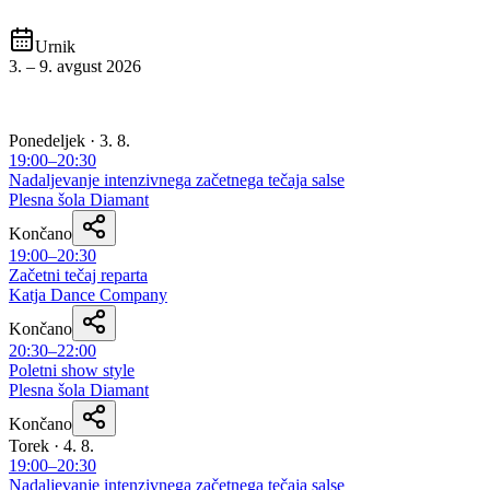
Urnik
3. – 9. avgust 2026
Naslednji teden
Naslednji
Ponedeljek · 3. 8.
19:00–20:30
Nadaljevanje intenzivnega začetnega tečaja salse
Plesna šola Diamant
Končano
19:00–20:30
Začetni tečaj reparta
Katja Dance Company
Končano
20:30–22:00
Poletni show style
Plesna šola Diamant
Končano
Torek · 4. 8.
19:00–20:30
Nadaljevanje intenzivnega začetnega tečaja salse