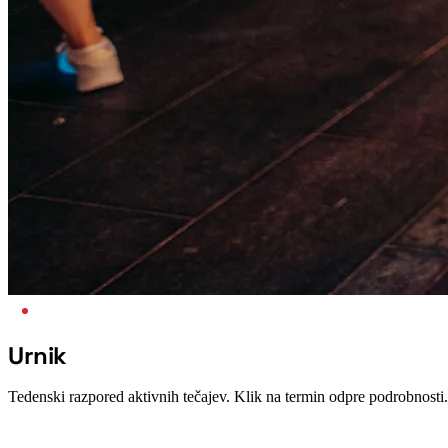
URNIK
Urnik
Tedenski razpored aktivnih tečajev. Klik na termin odpre podrobnosti.
Prejšnji teden
Prejšnji