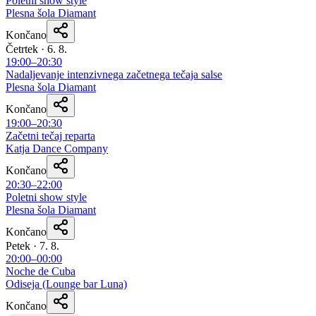
Poletni show style
Plesna šola Diamant
Končano
Četrtek · 6. 8.
19:00–20:30
Nadaljevanje intenzivnega začetnega tečaja salse
Plesna šola Diamant
Končano
19:00–20:30
Začetni tečaj reparta
Katja Dance Company
Končano
20:30–22:00
Poletni show style
Plesna šola Diamant
Končano
Petek · 7. 8.
20:00–00:00
Noche de Cuba
Odiseja (Lounge bar Luna)
Končano