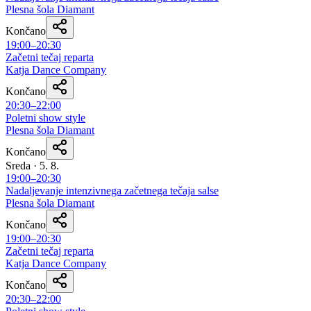
Plesna šola Diamant
Končano
19:00–20:30
Začetni tečaj reparta
Katja Dance Company
Končano
20:30–22:00
Poletni show style
Plesna šola Diamant
Končano
Sreda · 5. 8.
19:00–20:30
Nadaljevanje intenzivnega začetnega tečaja salse
Plesna šola Diamant
Končano
19:00–20:30
Začetni tečaj reparta
Katja Dance Company
Končano
20:30–22:00