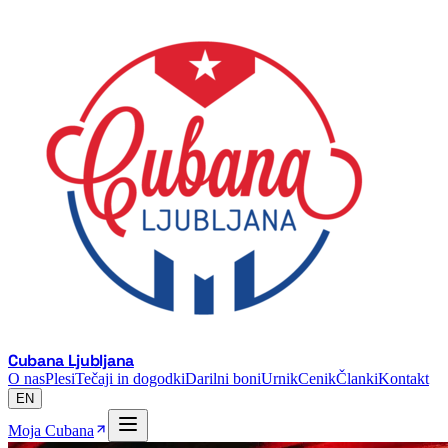
Cubana Ljubljana
O nas
Plesi
Tečaji in dogodki
Darilni boni
Urnik
Cenik
Članki
Kontakt
EN
Moja Cubana