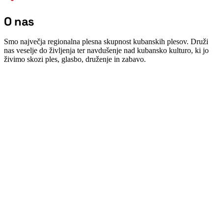
O nas
Smo največja regionalna plesna skupnost kubanskih plesov. Druži
nas veselje do življenja ter navdušenje nad kubansko kulturo, ki jo
živimo skozi ples, glasbo, druženje in zabavo.
ZAKAJ SMO POSEBNI
Prava mešanica začimb