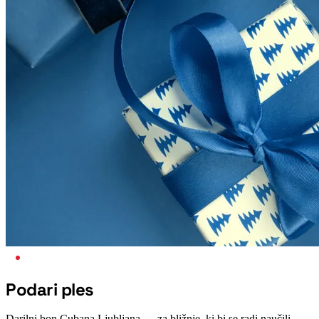
DARILO
Podari ples
Darilni bon Cubana Ljubljana — za bližnje, ki bi se radi naučili