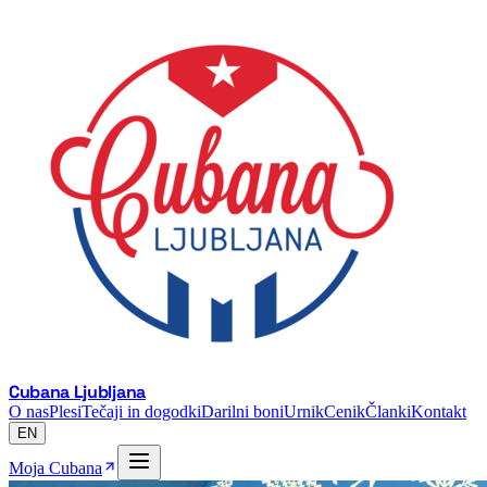
Cubana Ljubljana
O nas
Plesi
Tečaji in dogodki
Darilni boni
Urnik
Cenik
Članki
Kontakt
EN
Moja Cubana