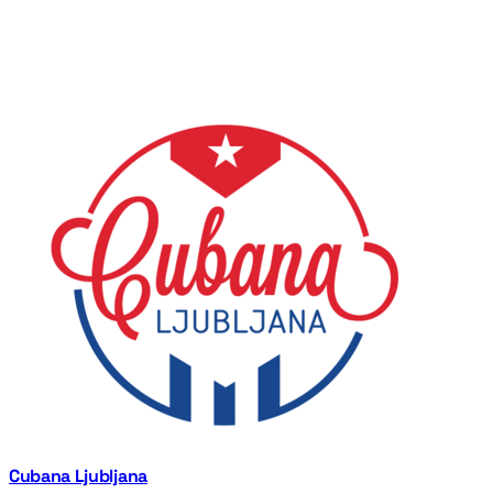
Kartica
Flik
Kupi darilni bon (50 €)
Po nakupu boš preusmerjen/-a na varno plačilno stran.
Cubana Ljubljana