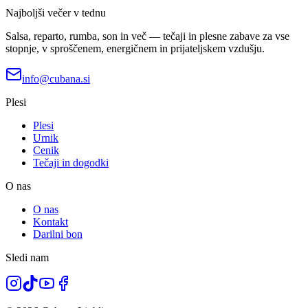
Najboljši večer v tednu
Salsa, reparto, rumba, son in več — tečaji in plesne zabave za vse
stopnje, v sproščenem, energičnem in prijateljskem vzdušju.
info@cubana.si
Plesi
Plesi
Urnik
Cenik
Tečaji in dogodki
O nas
O nas
Kontakt
Darilni bon
Sledi nam