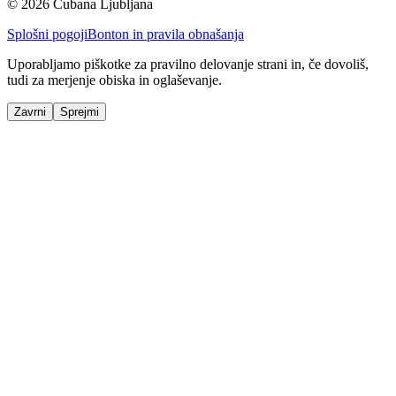
© 2026 Cubana Ljubljana
Splošni pogoji
Bonton in pravila obnašanja
Uporabljamo piškotke za pravilno delovanje strani in, če dovoliš,
tudi za merjenje obiska in oglaševanje.
Zavrni
Sprejmi