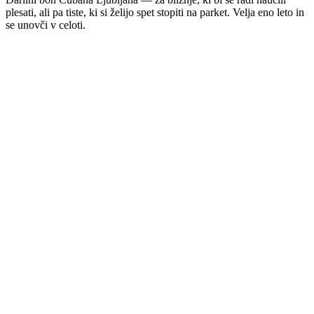
plesati, ali pa tiste, ki si želijo spet stopiti na parket. Velja eno leto in
se unovči v celoti.
Predogled
Darilo
Cubana Ljubljana
Pri nas vsak zapleše
50
€
Za
Ime prejemnika
Darilni bon velja 1 leto od nakupa. Vnovčite ga ob vpisu na tečaje
na cubana.si, ob unovčevanju pa se porabi v celoti.
Vizualni predogled se sproti posodablja, ko izpolnjuješ obrazec.
Končni bon prejmeš po e-pošti.