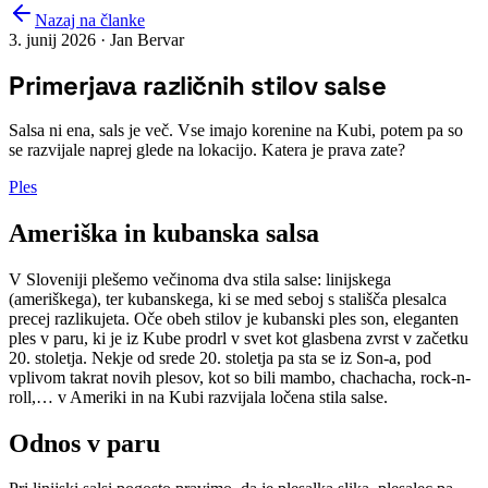
Nazaj na članke
3. junij 2026 · Jan Bervar
Primerjava različnih stilov salse
Salsa ni ena, sals je več. Vse imajo korenine na Kubi, potem pa so
se razvijale naprej glede na lokacijo. Katera je prava zate?
Ples
Ameriška in kubanska salsa
V Sloveniji plešemo večinoma dva stila salse: linijskega
(ameriškega), ter kubanskega, ki se med seboj s stališča plesalca
precej razlikujeta. Oče obeh stilov je kubanski ples son, eleganten
ples v paru, ki je iz Kube prodrl v svet kot glasbena zvrst v začetku
20. stoletja. Nekje od srede 20. stoletja pa sta se iz Son-a, pod
vplivom takrat novih plesov, kot so bili mambo, chachacha, rock-n-
roll,… v Ameriki in na Kubi razvijala ločena stila salse.​
Odnos v paru