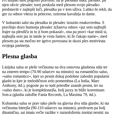
Pri linijski salsi pogosto pravimo, da je plesalka slika, plesalec pa
njen okvir: plesalec torej poskuša med plesom svojo plesalko
predstaviti v najlepši luči, plesalka pa v tem uživa. Lahko bi rekli, da
gre za odnos viteza in princese, oziroma kavalirja in dame.
V kubanski salsi sta plesalka in plesalec izrazito enakovredna. S
pravšnjo dozo humorja plesalec izžareva odnos »jaz sem najhujši
frajer na plesišču in to ji bom pokazal«, ona pa pravi »kar misli si,
najhujša sem jaz in tamle je vrsta fantov, ki že čakajo name«, med
plesom pa sta močno ter igrivo povezana in skozi ples motivirata
svojega partnerja.
Plesna glasba
Linijska salsa se pleše večinoma na dva osnovna glasbena stila ter
na zmeren tempo (70-90 udarcev na minuto): na romantično salso,
»salso romantico«, kjer so pesmi dokaj podobne zahodni popularni
glasbi in kjer je melodičnost zelo pomembna (La India, Marc
Anthony, itd.), pogoste pa so tudi priredbe znanih pesmi, ter na
»salso duro«, ki je kompleksnejša, bolj jazzy in bliže koreninam
Son-a (glasba založbe Fania Records, La Maxima 79, itd.).
Kubanska salsa se prav tako pleše na glavna dva stila glasbe, ki sta
večinoma hitrejša (90-110 udarcev na minuto), predvsem pa bolj
dinamična, saj imata večje razlike v razpoloženju znotraj pesmi: na