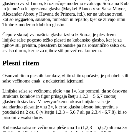
glasbeno zvrst Timba, ki označuje moderno evolucijo Son-a na Kubi
in je močna in agresivna glasba (Maykel Blanco y su Salsa Mayor,
Alexander Abreu y Havana de Primera, itd.), ter na urbane zvrsti,
kot so reggaeton, salsaton, timbaton in reparto, kjer se zlivajo ritmi
Timbe z moderno klubsko glasbo.
Čeprav skoraj vsa našteta glasba izvira iz Son-a, je plesalcem
linijske salse pogosto težko plesati na kubansko glasbo, ker je za
njihov stil prehitra, plesalcem kubanske pa na romantično salso oz.
»salso duro«, ker je za njihov stil preveč enakomerna.
Plesni ritem
Osnovni ritem plesnih korakov, »hitro-hitro-počasi«, je pri obeh stili
salse večinoma enak, z nekaterimi izjemami.
Linijska salsa se večinoma pleše »na 1«, kar pomeni, da se časovna
struktura korakov in figur prilagaja štetju 1,2,3 – 5,6,7 znotraj
glasbenih stavkov. V newyorškemu okusu linijske salse je
standardno plesanje »na 2«, kjer se glasba plesno interpretira s
poudarki na 2 oz. 6 (v štetju 1,2,3 – 5,6,7 ali pa 2,3,4 - 6,7,8), ki so
prisotni v »salsi duri«.
Kubanska salsa se večinoma pleše »na 1« (1,2,3 – 5,6,7) ali »na 3«