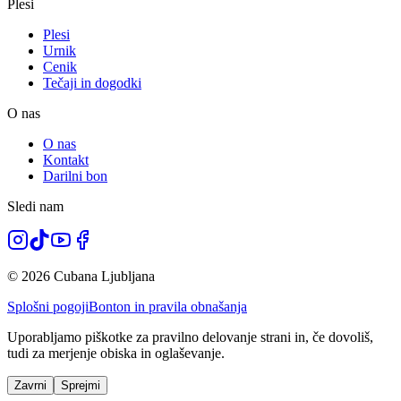
Plesi
Plesi
Urnik
Cenik
Tečaji in dogodki
O nas
O nas
Kontakt
Darilni bon
Sledi nam
© 2026 Cubana Ljubljana
Splošni pogoji
Bonton in pravila obnašanja
Uporabljamo piškotke za pravilno delovanje strani in, če dovoliš,
tudi za merjenje obiska in oglaševanje.
Zavrni
Sprejmi