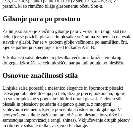
(7,8,1 – 3,4,5), lahko pa tudi »na 2« (v štetju 2,3,4 – 6,7,8) v
pesmih, ki so ritmično bližje glasbenemu očetu Son-u.
Gibanje para po prostoru
Za linijsko salso je značilno gibanje para v »okviru« (angl. slot) na
tleh, kjer se poziciji plesalca in plesalke večinoma zamenjata na vsak
stavek v glasbi. Par se v grobem giblje večinoma po namišljeni črti,
kjer se partnerja izmenjujeta med točkama A in B.
V kubanski salsi plesalec in plesalka večinoma krožita en okrog
drugega, izkorišča se celo plesišče, par pa tudi potuje po plesišču.
Osnovne značilnosti stila
Linijska salsa pooseblja mešanico elegance in športnosti: plesalci
ustvarjajo občutek drsenja po tleh, drža je precej pokončna, figure
pa so kompleksne s pogostimi hitrimi obrati plesalk. Celoten stil
plesalk in plesalcev poudarja eleganco gibanja, z mnogimi
zahtevnimi elementi, kjer je pomembna čistost in tok gibanja. V
newyorškem stilu je zaželeno tudi občasno plesanje brez drže in
samostojna improvizacija (angl. shines). Vključevanje drugih plesov
in ritmov v salso je redko, z izjemo Pachange.