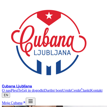
Cubana Ljubljana
O nas
Plesi
Tečaji in dogodki
Darilni boni
Urnik
Cenik
Članki
Kontakt
EN
Moja Cubana