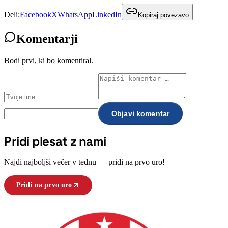
Deli:
Facebook
X
WhatsApp
LinkedIn
Kopiraj povezavo
Komentarji
Bodi prvi, ki bo komentiral.
Objavi komentar
Pridi plesat z nami
Najdi najboljši večer v tednu — pridi na prvo uro!
Pridi na prvo uro