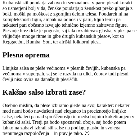
Kubanski stil poudarja zabavo in senzualnost v paru: plesni koraki
so usmerjeni bolj v tla, ženske poudarjajo ženskost preko gibanja z
boki, moški pa moškost z zgornjim delom telesa. Poudarek ni na
kompleksnosti figur, ampak na odnosu v paru, kljub temu pa
nekateri pari občasno izvajajo tehnično izjemno zahtevne figure.
Plesanje brez drže je pogosto, saj tako »zahteva« glasba, v ples pa se
vključuje mnoge ritme in gibe drugih kubanskih plesov, kot so
Reggaetón, Rumba, Son, ter afriški folklorni plesi.
Plesna oprema
Linijska salsa se pleše večinoma v plesnih čevljih, kubanska pa
večinoma v supergah, saj se je razvila na ulici, čeprav tudi plesni
čevlji niso ovira na današnjih plesiščih.
Kakšno salso izbrati zase?
Osebno mislim, da plese izbiramo glede na svoj karakter: nekateri
med nami bodo navdušeni nad eleganco in preciznostjo linijske
salse, nekateri pa nad sproščenostjo in medsebojnim koketiranjem v
kubanski salsi. Tretji pa bodo spoznavali oboje, saj bodo potem
lahko na zabavi izbrali stil salse na podlagi glasbe in svojega
trenutnega razpoloženja – in prav je tako. 🙂