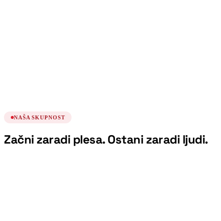
Kubanske kombinacije
Plesni tečaj
ponedeljek, 17. avgust
19:00
Nadaljevanje intenzivnega začetnega tečaja
salse
Plesni tečaj
ponedeljek, 24. avgust
19:00
NAŠA SKUPNOST
Začni zaradi plesa. Ostani zaradi ljudi.
“
Vedno sem rekel, da nisem za ples. Učitelji
so me prepričali v nasprotno - s humorjem
in brez pritiska. Če plešem jaz, lahko vsak.