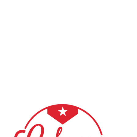
SPOZNAJMO SE
Pogosta vprašanja in odgovori
Ali se moram prijaviti pred prvim obiskom?
Kaj naj oblečem in obujem na prvo uro?
Ali potrebujem partnerja za vpis v tečaj salse?
Kako poteka plačilo?
Kaj se zgodi, če manjkam na uri?