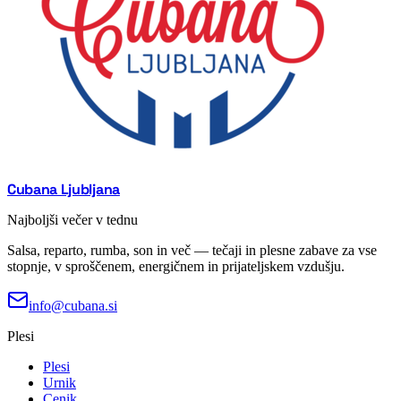
Cubana Ljubljana
Najboljši večer v tednu
Salsa, reparto, rumba, son in več — tečaji in plesne zabave za vse
stopnje, v sproščenem, energičnem in prijateljskem vzdušju.
info@cubana.si
Plesi
Plesi
Urnik
Cenik