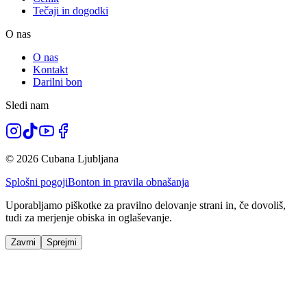
Tečaji in dogodki
O nas
O nas
Kontakt
Darilni bon
Sledi nam
© 2026 Cubana Ljubljana
Splošni pogoji
Bonton in pravila obnašanja
Uporabljamo piškotke za pravilno delovanje strani in, če dovoliš,
tudi za merjenje obiska in oglaševanje.
Zavrni
Sprejmi