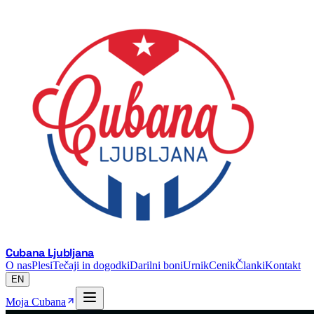
Cubana Ljubljana
O nas
Plesi
Tečaji in dogodki
Darilni boni
Urnik
Cenik
Članki
Kontakt
EN
Moja Cubana