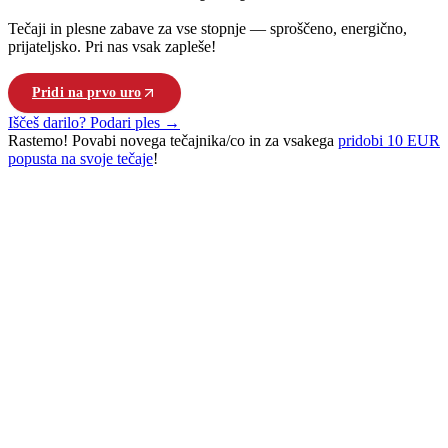
Tečaji in plesne zabave za vse stopnje — sproščeno, energično,
prijateljsko. Pri nas vsak zapleše!
Pridi na prvo uro
Poglej vse tečaje
Iščeš darilo? Podari ples →
Rastemo!
Povabi novega tečajnika/co in za vsakega
pridobi 10 EUR
popusta na svoje tečaje
!
PLEŠI. POVEŽI SE. ŽIVI.
Pri nas se Ljubljana giblje po kubansko