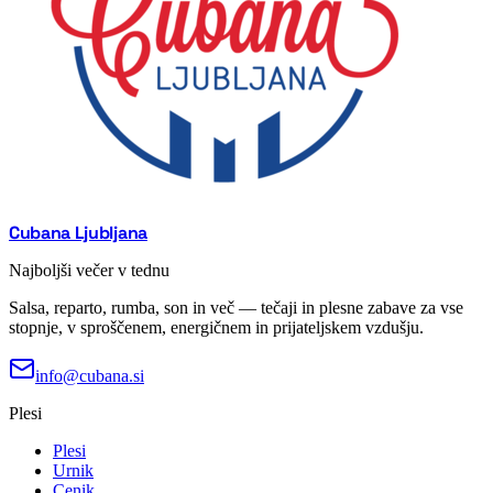
Cubana Ljubljana
Najboljši večer v tednu
Salsa, reparto, rumba, son in več — tečaji in plesne zabave za vse
stopnje, v sproščenem, energičnem in prijateljskem vzdušju.
info@cubana.si
Plesi
Plesi
Urnik
Cenik