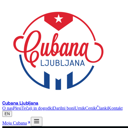
Cubana Ljubljana
O nas
Plesi
Tečaji in dogodki
Darilni boni
Urnik
Cenik
Članki
Kontakt
EN
Moja Cubana