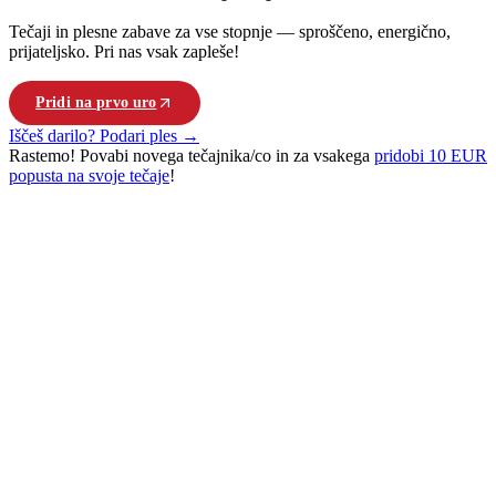
Tečaji in plesne zabave za vse stopnje — sproščeno, energično,
prijateljsko. Pri nas vsak zapleše!
Pridi na prvo uro
Poglej vse tečaje
Iščeš darilo? Podari ples →
Rastemo!
Povabi novega tečajnika/co in za vsakega
pridobi 10 EUR
popusta na svoje tečaje
!
PLEŠI. POVEŽI SE. ŽIVI.
Pri nas se Ljubljana giblje po kubansko