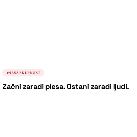
Kubanske kombinacije
Plesni tečaj
ponedeljek, 17. avgust
19:00
Nadaljevanje intenzivnega začetnega tečaja
salse
Plesni tečaj
ponedeljek, 24. avgust
19:00
NAŠA SKUPNOST
Začni zaradi plesa. Ostani zaradi ljudi.
“
Vedno sem rekel, da nisem za ples. Učitelji
so me prepričali v nasprotno - s humorjem
in brez pritiska. Če plešem jaz, lahko vsak.