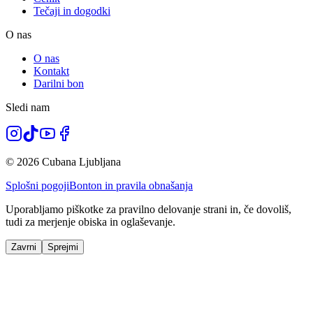
Tečaji in dogodki
O nas
O nas
Kontakt
Darilni bon
Sledi nam
© 2026 Cubana Ljubljana
Splošni pogoji
Bonton in pravila obnašanja
Uporabljamo piškotke za pravilno delovanje strani in, če dovoliš,
tudi za merjenje obiska in oglaševanje.
Zavrni
Sprejmi