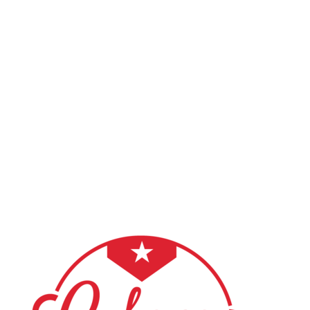
SPOZNAJMO SE
Pogosta vprašanja in odgovori
Ali se moram prijaviti pred prvim obiskom?
Kaj naj oblečem in obujem na prvo uro?
Ali potrebujem partnerja za vpis v tečaj salse?
Kako poteka plačilo?
Kaj se zgodi, če manjkam na uri?