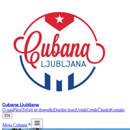
Cubana Ljubljana
O nas
Plesi
Tečaji in dogodki
Darilni boni
Urnik
Cenik
Članki
Kontakt
EN
Moja Cubana