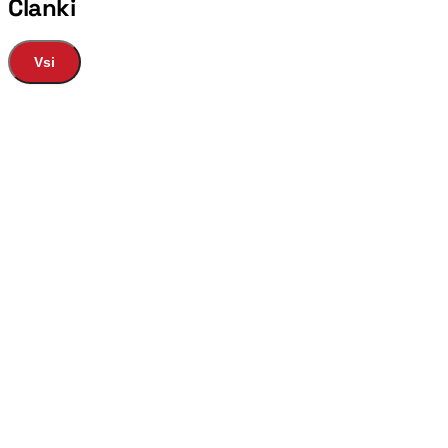
Članki
Vsi
Ples
Glasba
Zgodovina